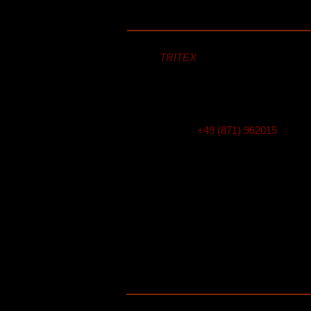
Kontakt
TRITEX
Einselestrasse 20
84034 Landshut
Germany
E-mail:
info@tritex.de
Telefon:
+49 (871) 962015